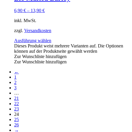
6,90
€
–
13,90
€
inkl. MwSt.
zzgl.
Versandkosten
Ausführung wählen
Dieses Produkt weist mehrere Varianten auf. Die Optionen
können auf der Produktseite gewählt werden
Zur Wunschliste hinzufügen
Zur Wunschliste hinzufügen
←
1
2
3
…
21
22
23
24
25
26
→