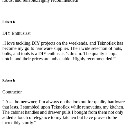
robust and reliable.Highly recommended!“
Robert h
DIY Enthusiast
„I love tackling DIY projects on the weekends, and Teknoflex has
become my go-to hardware supplier. Their wide selection of nuts,
bolts, and tools is a DIY enthusiast’s dream. The quality is top-
notch, and their prices are unbeatable. Highly recommended!“
Robert h
Contractor
“ As a homeowner, I’m always on the lookout for quality hardware
that lasts. I stumbled upon Teknoflex while renovating my kitchen.
The cabinet handles and drawer pulls I bought from them not only
added a touch of elegance to my kitchen but have proven to be
incredibly sturdy.“