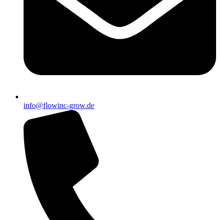
info@flowinc-grow.de