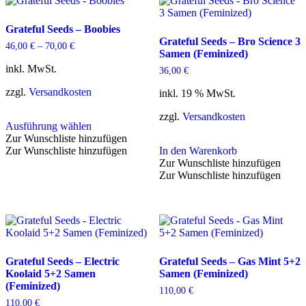
Grateful Seeds – Boobies
Grateful Seeds – Bro Science 3
46,00
€
–
70,00
€
Samen (Feminized)
inkl. MwSt.
36,00
€
zzgl.
Versandkosten
inkl. 19 % MwSt.
zzgl.
Versandkosten
Ausführung wählen
Dieses
Zur Wunschliste hinzufügen
Produkt
Zur Wunschliste hinzufügen
In den Warenkorb
weist
Zur Wunschliste hinzufügen
mehrere
Zur Wunschliste hinzufügen
Varianten
auf.
Die
Optionen
können
auf
der
Grateful Seeds – Electric
Grateful Seeds – Gas Mint 5+2
Produktseite
Koolaid 5+2 Samen
Samen (Feminized)
gewählt
(Feminized)
110,00
€
werden
110,00
€