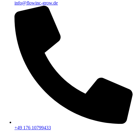
info@flowinc-grow.de
+49 176 10799433