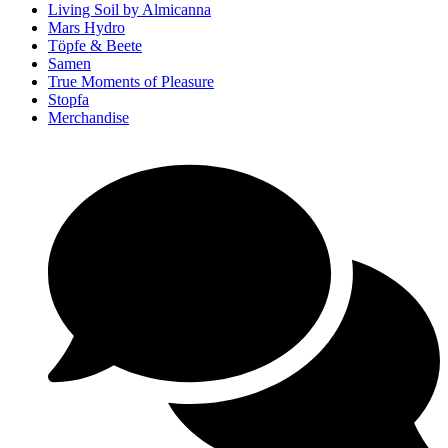
Living Soil by Almicanna
Mars Hydro
Töpfe & Beete
Samen
True Moments of Pleasure
Stopfa
Merchandise