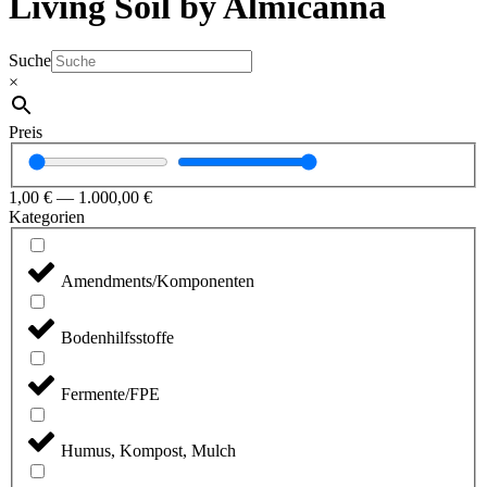
Living Soil by Almicanna
Suche
×
Preis
1,00
€
—
1.000,00
€
Kategorien
Amendments/Komponenten
Bodenhilfsstoffe
Fermente/FPE
Humus, Kompost, Mulch