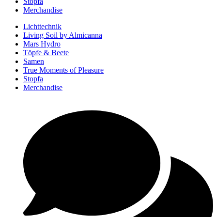
Stopfa
Merchandise
Lichttechnik
Living Soil by Almicanna
Mars Hydro
Töpfe & Beete
Samen
True Moments of Pleasure
Stopfa
Merchandise