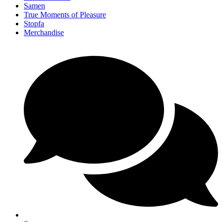
Samen
True Moments of Pleasure
Stopfa
Merchandise