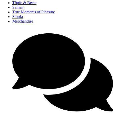
Töpfe & Beete
Samen
True Moments of Pleasure
Stopfa
Merchandise