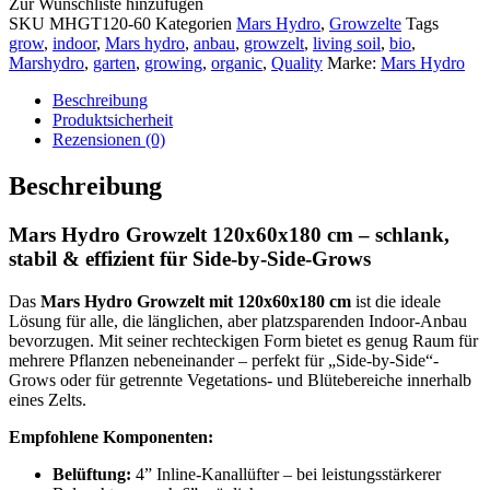
Zur Wunschliste hinzufügen
SKU
MHGT120-60
Kategorien
Mars Hydro
,
Growzelte
Tags
grow
,
indoor
,
Mars hydro
,
anbau
,
growzelt
,
living soil
,
bio
,
Marshydro
,
garten
,
growing
,
organic
,
Quality
Marke:
Mars Hydro
Beschreibung
Produktsicherheit
Rezensionen (0)
Beschreibung
Mars Hydro Growzelt 120x60x180 cm – schlank,
stabil & effizient für Side-by-Side-Grows
Das
Mars Hydro Growzelt mit 120x60x180 cm
ist die ideale
Lösung für alle, die länglichen, aber platzsparenden Indoor-Anbau
bevorzugen. Mit seiner rechteckigen Form bietet es genug Raum für
mehrere Pflanzen nebeneinander – perfekt für „Side-by-Side“-
Grows oder für getrennte Vegetations- und Blütebereiche innerhalb
eines Zelts.
Empfohlene Komponenten:
Belüftung:
4” Inline-Kanallüfter – bei leistungsstärkerer