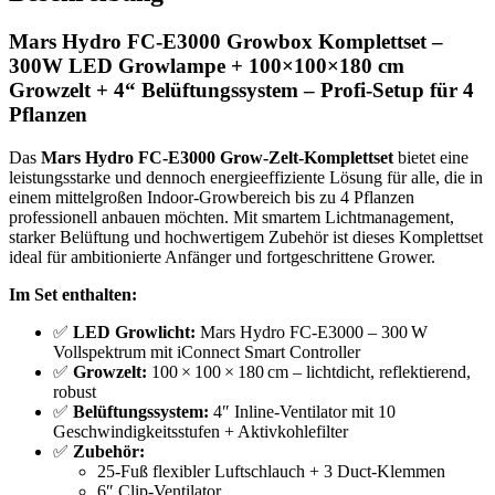
Mars Hydro FC-E3000 Growbox Komplettset –
300W LED Growlampe + 100×100×180 cm
Growzelt + 4“ Belüftungssystem – Profi-Setup für 4
Pflanzen
Das
Mars Hydro FC-E3000 Grow-Zelt-Komplettset
bietet eine
leistungsstarke und dennoch energieeffiziente Lösung für alle, die in
einem mittelgroßen Indoor-Growbereich bis zu 4 Pflanzen
professionell anbauen möchten. Mit smartem Lichtmanagement,
starker Belüftung und hochwertigem Zubehör ist dieses Komplettset
ideal für ambitionierte Anfänger und fortgeschrittene Grower.
Im Set enthalten:
✅
LED Growlicht:
Mars Hydro FC-E3000 – 300 W
Vollspektrum mit iConnect Smart Controller
✅
Growzelt:
100 × 100 × 180 cm – lichtdicht, reflektierend,
robust
✅
Belüftungssystem:
4″ Inline-Ventilator mit 10
Geschwindigkeitsstufen + Aktivkohlefilter
✅
Zubehör:
25-Fuß flexibler Luftschlauch + 3 Duct-Klemmen
6″ Clip-Ventilator