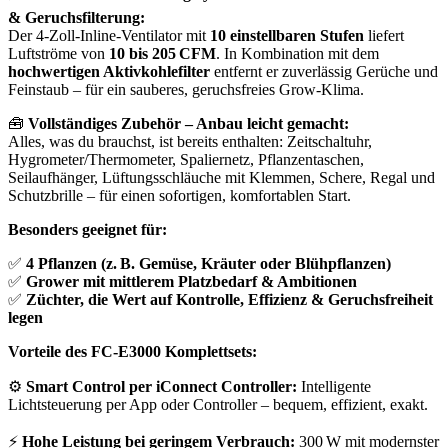
& Geruchsfilterung:
Der 4-Zoll-Inline-Ventilator mit
10 einstellbaren Stufen
liefert
Luftströme von
10 bis 205 CFM
. In Kombination mit dem
hochwertigen Aktivkohlefilter
entfernt er zuverlässig Gerüche und
Feinstaub – für ein sauberes, geruchsfreies Grow-Klima.
🧰
Vollständiges Zubehör – Anbau leicht gemacht:
Alles, was du brauchst, ist bereits enthalten: Zeitschaltuhr,
Hygrometer/Thermometer, Spaliernetz, Pflanzentaschen,
Seilaufhänger, Lüftungsschläuche mit Klemmen, Schere, Regal und
Schutzbrille – für einen sofortigen, komfortablen Start.
Besonders geeignet für:
✅
4 Pflanzen (z. B. Gemüse, Kräuter oder Blühpflanzen)
✅
Grower mit mittlerem Platzbedarf & Ambitionen
✅
Züchter, die Wert auf Kontrolle, Effizienz & Geruchsfreiheit
legen
Vorteile des FC-E3000 Komplettsets:
⚙️
Smart Control per iConnect Controller:
Intelligente
Lichtsteuerung per App oder Controller – bequem, effizient, exakt.
⚡
Hohe Leistung bei geringem Verbrauch:
300 W mit modernster