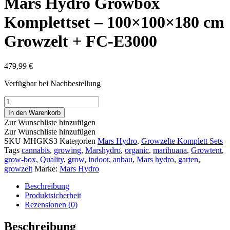
Mars Hydro Growbox
Komplettset – 100×100×180 cm
Growzelt + FC-E3000
479,99
€
Verfügbar bei Nachbestellung
Mars
Hydro
In den Warenkorb
Growbox
Zur Wunschliste hinzufügen
Komplettset
Zur Wunschliste hinzufügen
–
SKU
MHGKS3
Kategorien
Mars Hydro
,
Growzelte Komplett Sets
100×100×180
Tags
cannabis
,
growing
,
Marshydro
,
organic
,
marihuana
,
Growtent
,
cm
grow-box
,
Quality
,
grow
,
indoor
,
anbau
,
Mars hydro
,
garten
,
Growzelt
growzelt
Marke:
Mars Hydro
+
FC-
Beschreibung
E3000
Produktsicherheit
Menge
Rezensionen (0)
Beschreibung