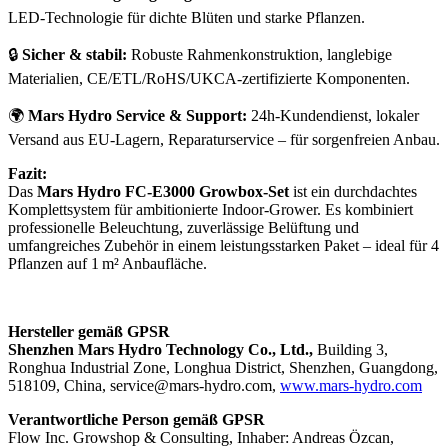
LED-Technologie für dichte Blüten und starke Pflanzen.
🔒
Sicher & stabil:
Robuste Rahmenkonstruktion, langlebige
Materialien, CE/ETL/RoHS/UKCA-zertifizierte Komponenten.
🌍
Mars Hydro Service & Support:
24h-Kundendienst, lokaler
Versand aus EU-Lagern, Reparaturservice – für sorgenfreien Anbau.
Fazit:
Das
Mars Hydro FC-E3000 Growbox-Set
ist ein durchdachtes
Komplettsystem für ambitionierte Indoor-Grower. Es kombiniert
professionelle Beleuchtung, zuverlässige Belüftung und
umfangreiches Zubehör in einem leistungsstarken Paket – ideal für 4
Pflanzen auf 1 m² Anbaufläche.
Hersteller gemäß GPSR
Shenzhen Mars Hydro Technology Co., Ltd.,
Building 3,
Ronghua Industrial Zone, Longhua District, Shenzhen, Guangdong,
518109, China,
service@mars-hydro.com,
www.mars-hydro.com
Verantwortliche Person gemäß GPSR
Flow Inc. Growshop & Consulting, Inhaber: Andreas Özcan,