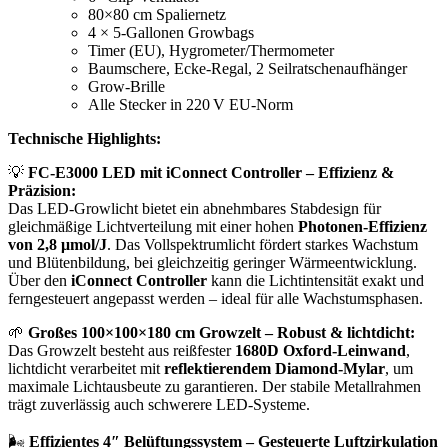
80×80 cm Spaliernetz
4 × 5-Gallonen Growbags
Timer (EU), Hygrometer/Thermometer
Baumschere, Ecke-Regal, 2 Seilratschenaufhänger
Grow-Brille
Alle Stecker in 220 V EU-Norm
Technische Highlights:
💡
FC-E3000 LED mit iConnect Controller – Effizienz &
Präzision:
Das LED-Growlicht bietet ein abnehmbares Stabdesign für
gleichmäßige Lichtverteilung mit einer hohen
Photonen-Effizienz
von 2,8 μmol/J
. Das Vollspektrumlicht fördert starkes Wachstum
und Blütenbildung, bei gleichzeitig geringer Wärmeentwicklung.
Über den
iConnect Controller
kann die Lichtintensität exakt und
ferngesteuert angepasst werden – ideal für alle Wachstumsphasen.
🌱
Großes 100×100×180 cm Growzelt – Robust & lichtdicht:
Das Growzelt besteht aus reißfester
1680D Oxford-Leinwand
,
lichtdicht verarbeitet mit
reflektierendem Diamond-Mylar
, um
maximale Lichtausbeute zu garantieren. Der stabile Metallrahmen
trägt zuverlässig auch schwerere LED-Systeme.
🌬️
Effizientes 4″ Belüftungssystem – Gesteuerte Luftzirkulation