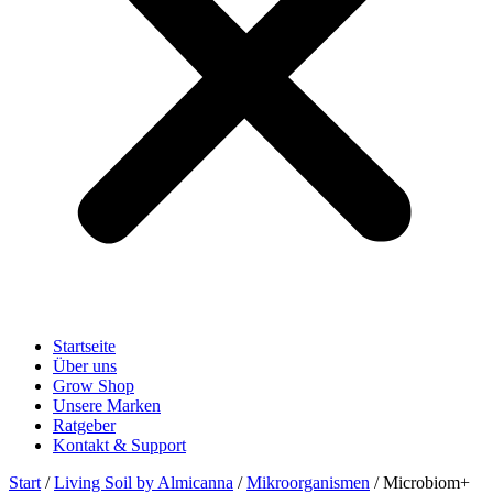
Startseite
Über uns
Grow Shop
Unsere Marken
Ratgeber
Kontakt & Support
Start
/
Living Soil by Almicanna
/
Mikroorganismen
/ Microbiom+