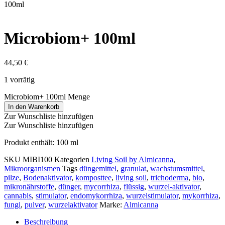
100ml
Microbiom+ 100ml
44,50
€
1 vorrätig
Microbiom+ 100ml Menge
In den Warenkorb
Zur Wunschliste hinzufügen
Zur Wunschliste hinzufügen
Produkt enthält: 100
ml
SKU
MIBI100
Kategorien
Living Soil by Almicanna
,
Mikroorganismen
Tags
düngemittel
,
granulat
,
wachstumsmittel
,
pilze
,
Bodenaktivator
,
komposttee
,
living soil
,
trichoderma
,
bio
,
mikronährstoffe
,
dünger
,
mycorrhiza
,
flüssig
,
wurzel-aktivator
,
cannabis
,
stimulator
,
endomykorrhiza
,
wurzelstimulator
,
mykorrhiza
,
fungi
,
pulver
,
wurzelaktivator
Marke:
Almicanna
Beschreibung