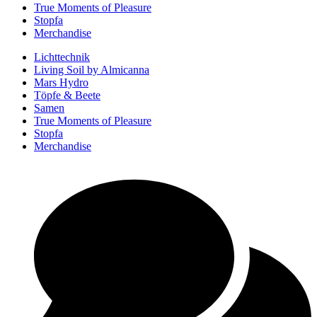
True Moments of Pleasure
Stopfa
Merchandise
Lichttechnik
Living Soil by Almicanna
Mars Hydro
Töpfe & Beete
Samen
True Moments of Pleasure
Stopfa
Merchandise