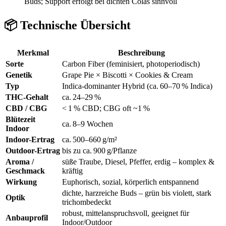
Buds; Support erfolgt bei dichten Colas sinnvoll
📦 Technische Übersicht
Merkmal
Beschreibung
Sorte
Carbon Fiber (feminisiert, photoperiodisch)
Genetik
Grape Pie × Biscotti × Cookies & Cream
Typ
Indica-dominanter Hybrid (ca. 60–70 % Indica)
THC-Gehalt
ca. 24–29 %
CBD / CBG
< 1 % CBD; CBG oft ~1 %
Blütezeit
ca. 8–9 Wochen
Indoor
Indoor-Ertrag
ca. 500–660 g/m²
Outdoor-Ertrag
bis zu ca. 900 g/Pflanze
Aroma /
süße Traube, Diesel, Pfeffer, erdig – komplex &
Geschmack
kräftig
Wirkung
Euphorisch, sozial, körperlich entspannend
dichte, harzreiche Buds – grün bis violett, stark
Optik
trichombedeckt
robust, mittelanspruchsvoll, geeignet für
Anbauprofil
Indoor/Outdoor