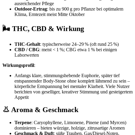
ausreichender Pflege
Outdoor-Ertrag
: bis zu 900 g pro Pflanze bei optimalem
Klima, Erntezeit meist Mitte Oktober
🌬 THC, CBD & Wirkung
THC-Gehalt
: typischerweise 24–29 % (oft rund 25 %)
CBD / CBG
: meist < 1 %; CBG etwa 1 % bei einigen
Laborwerten
Wirkungsprofil
:
Anfangs klare, stimmungshebende Euphorie, später tief
entspannender Body-Stone ohne komplett lähmend zu sein –
körperliche Entspannung bei mentaler Klarheit. Viele Nutzer
berichten von geselliger, kreativer Stimmung und gesteigertem
Appetit
👃 Aroma & Geschmack
Terpene
: Caryophyllene, Limonene, Pinene (und Myrcen)
dominieren – bieten würzige, holzige, zitrusartige Aromen
Geschmack & Duft
: süße Trauben, Gas/Diesel-Noten,