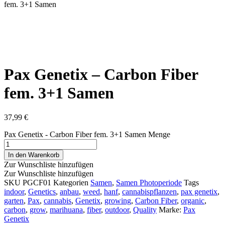
fem. 3+1 Samen
Pax Genetix – Carbon Fiber
fem. 3+1 Samen
37,99
€
Pax Genetix - Carbon Fiber fem. 3+1 Samen Menge
In den Warenkorb
Zur Wunschliste hinzufügen
Zur Wunschliste hinzufügen
SKU
PGCF01
Kategorien
Samen
,
Samen Photoperiode
Tags
indoor
,
Genetics
,
anbau
,
weed
,
hanf
,
cannabispflanzen
,
pax genetix
,
garten
,
Pax
,
cannabis
,
Genetix
,
growing
,
Carbon Fiber
,
organic
,
carbon
,
grow
,
marihuana
,
fiber
,
outdoor
,
Quality
Marke:
Pax
Genetix