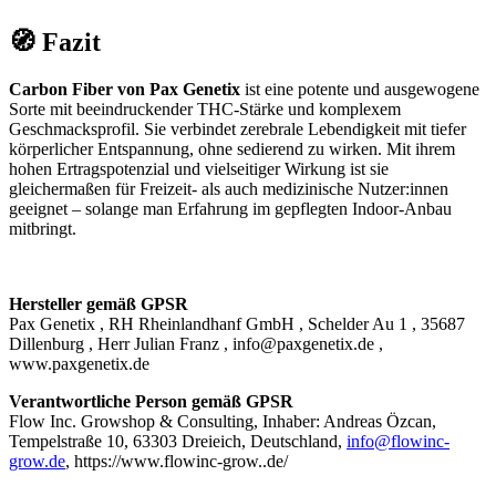
🧭 Fazit
Carbon Fiber von Pax Genetix
ist eine potente und ausgewogene
Sorte mit beeindruckender THC-Stärke und komplexem
Geschmacksprofil. Sie verbindet zerebrale Lebendigkeit mit tiefer
körperlicher Entspannung, ohne sedierend zu wirken. Mit ihrem
hohen Ertragspotenzial und vielseitiger Wirkung ist sie
gleichermaßen für Freizeit- als auch medizinische Nutzer:innen
geeignet – solange man Erfahrung im gepflegten Indoor-Anbau
mitbringt.
Hersteller gemäß GPSR
Pax Genetix , RH Rheinlandhanf GmbH , Schelder Au 1 , 35687
Dillenburg , Herr Julian Franz , info@paxgenetix.de ,
www.paxgenetix.de
Verantwortliche Person gemäß GPSR
Flow Inc. Growshop & Consulting, Inhaber: Andreas Özcan,
Tempelstraße 10, 63303 Dreieich, Deutschland,
info@flowinc-
grow.de
, https://www.flowinc-grow..de/