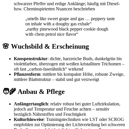
schwarzer Pfeffer und erdige Anklänge; häufig mit Diesel‑
bzw. Cheminspirierten Nuancen beschrieben
„smells like sweet grape and gas … peppery taste
on inhale with a doughy gas exhale“
„earthy pinewood black pepper cookie dough
with chem petrol nice flavor“
🌸 Wuchsbild & Erscheinung
Knospenstruktur
: dichte, harzreiche Buds, dunkelgrün bis
violettfarben, überzogen mit weißen kristallinen Trichomen –
oft fast „carbon-faserähnlich“ wirkend
Pflanzenform
: mittlere bis kompakte Höhe, robuste Zweige,
mittlere Blattstruktur – stabil und gut verzweigt
🧑‍🌾 Anbau & Pflege
Anfängertauglich
: relativ robust bei guter Luftzirkulation,
jedoch auf Temperatur und Feuchte achten – sensitiv
bezüglich Nährstoffen und Feuchtigkeit
Kulturhinweise
: Trainingstechniken wie LST oder SCROG
empfohlen zur Optimierung der Lichtverteilung bei schweren