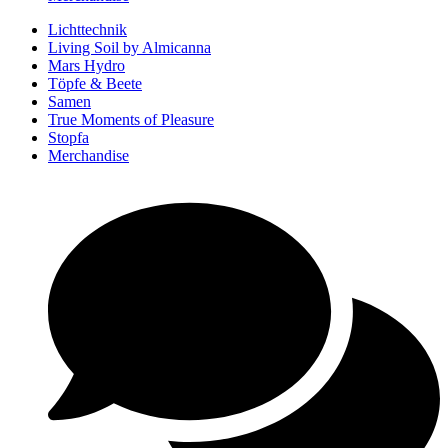
Lichttechnik
Living Soil by Almicanna
Mars Hydro
Töpfe & Beete
Samen
True Moments of Pleasure
Stopfa
Merchandise