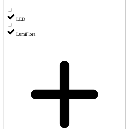
LED
LumiFlora